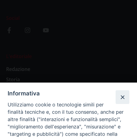
Social
L’editoriale
Redazione
Storia
Informativa
Abbonamenti
Utilizziamo cookie o tecnologie simili per
finalità tecniche e, con il tuo consenso, anche per
Abbonamento Annuale Digitale
altre finalità ("interazioni e funzionalità semplici",
"miglioramento dell'esperienza", "misurazione" e
Abbonamento Annuale Cartaceo
"targeting e pubblicità") come specificato nella