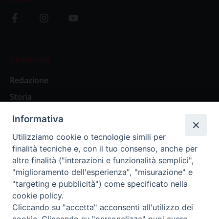
L’editoriale
Redazione
Storia
Informativa
Abbonamenti
Utilizziamo cookie o tecnologie simili per
finalità tecniche e, con il tuo consenso, anche per
Abbonamento Annuale Digitale
altre finalità ("interazioni e funzionalità semplici",
"miglioramento dell'esperienza", "misurazione" e
Abbonamento Annuale Cartaceo
"targeting e pubblicità") come specificato nella
Abbonamento Singola Copia Digitale
cookie policy.
Cliccando su "accetta" acconsenti all'utilizzo dei