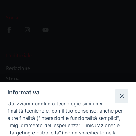
Social
L’editoriale
Redazione
Storia
Informativa
Abbonamenti
Utilizziamo cookie o tecnologie simili per
finalità tecniche e, con il tuo consenso, anche per
Abbonamento Annuale Digitale
altre finalità ("interazioni e funzionalità semplici",
"miglioramento dell'esperienza", "misurazione" e
Abbonamento Annuale Cartaceo
"targeting e pubblicità") come specificato nella