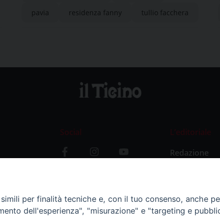
pavia
residenza fanny
tullio facchera
Social
L’editoriale
Redazione
i
Storia
y
imili per finalità tecniche e, con il tuo consenso, anche per 
amento dell'esperienza", "misurazione" e "targeting e pubbli