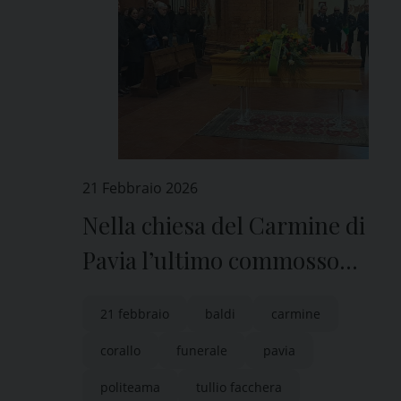
21 Febbraio 2026
Nella chiesa del Carmine di
Pavia l’ultimo commosso
saluto a Tullio Facchera
21 febbraio
baldi
carmine
corallo
funerale
pavia
politeama
tullio facchera