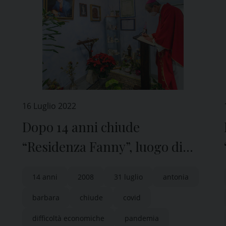
16 Luglio 2022
Dopo 14 anni chiude
“Residenza Fanny”, luogo di
amore e solidarietà: è una
14 anni
2008
31 luglio
antonia
sconfitta per Pavia
barbara
chiude
covid
difficoltà economiche
pandemia