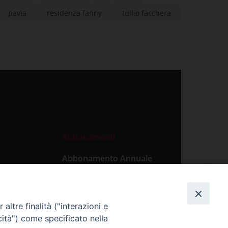
pavia
residenza fanny
tullio facchera
Abbonamenti
Abbonamento Annuale
Digitale
Abbonamento Annuale
Cartaceo
altre finalità ("interazioni e
Abbonamento Singola
cità") come specificato nella