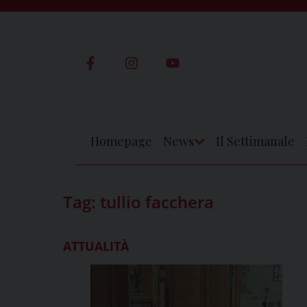
Skip
to
content
Homepage
News
Il Settimanale
Apri
Menu
Tag:
tullio facchera
ATTUALITÀ