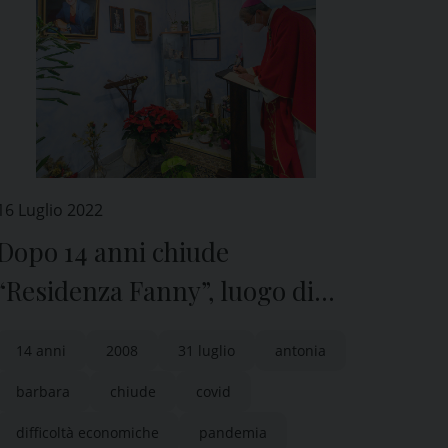
16 Luglio 2022
Dopo 14 anni chiude
“Residenza Fanny”, luogo di
amore e solidarietà: è una
14 anni
2008
31 luglio
antonia
sconfitta per Pavia
barbara
chiude
covid
difficoltà economiche
pandemia