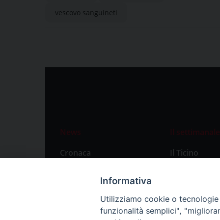
vescovo sanguineti
News
Il settimanale
Cronaca
Il Ticino
Attualità
Abbonament
Informativa
Primo Piano
Privacy Polic
Utilizziamo cookie o tecnologie s
Territorio
funzionalità semplici", "miglior
Città