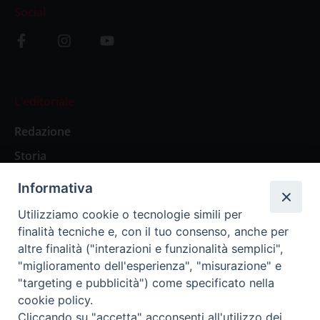
Social
L’editoriale
Redazione
Storia
Informativa
Abbonamenti
Utilizziamo cookie o tecnologie simili per
finalità tecniche e, con il tuo consenso, anche per
Abbonamento Annuale Digitale
altre finalità ("interazioni e funzionalità semplici",
"miglioramento dell'esperienza", "misurazione" e
Abbonamento Annuale Cartaceo
"targeting e pubblicità") come specificato nella
Abbonamento Singola Copia Digitale
cookie policy.
Cliccando su "accetta" acconsenti all'utilizzo dei