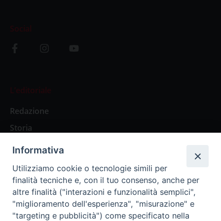
Social
L’editoriale
Redazione
Storia
Informativa
Abbonamenti
Utilizziamo cookie o tecnologie simili per
finalità tecniche e, con il tuo consenso, anche per
Abbonamento Annuale Digitale
altre finalità ("interazioni e funzionalità semplici",
"miglioramento dell'esperienza", "misurazione" e
Abbonamento Annuale Cartaceo
"targeting e pubblicità") come specificato nella