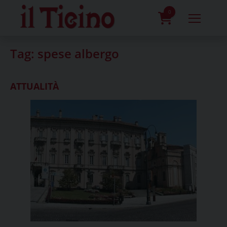
Skip
to
0
content
prodotti
Tag:
spese albergo
ATTUALITÀ