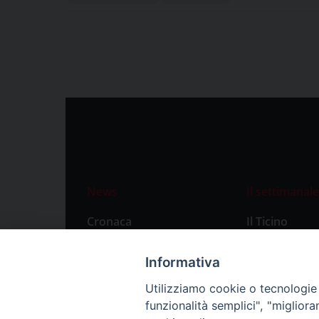
News
Il settimanale
Cronaca
Il Ticino
Attualità
Abbonament
Informativa
Primo Piano
Privacy Polic
Utilizziamo cookie o tecnologie s
Territorio
funzionalità semplici", "miglior
Città