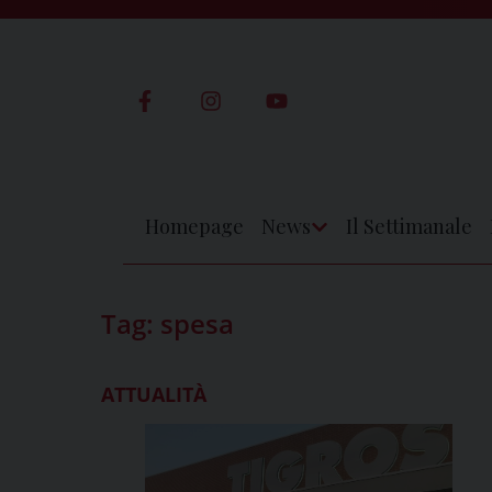
Skip
to
content
Homepage
News
Il Settimanale
Apri
Menu
Tag:
spesa
ATTUALITÀ