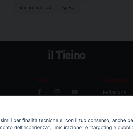
sindaco fracassi
spesa
Social
L’editoriale
Redazione
i
Storia
y
imili per finalità tecniche e, con il tuo consenso, anche per 
amento dell'esperienza", "misurazione" e "targeting e pubbli