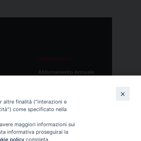
Abbonamenti
Abbonamento Annuale
Digitale
Abbonamento Annuale
Cartaceo
altre finalità ("interazioni e
Abbonamento Singola
cità") come specificato nella
Copia Digitale
 avere maggiori informazioni sui
sta informativa proseguirai la
kie policy
completa.