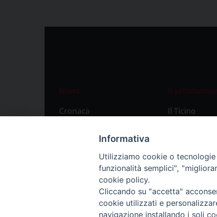
News
Il settimanale
Cronaca
Il Ticino
Attualità
Abbonament
Informativa
Primo Piano
Privacy Polic
Utilizziamo cookie o tecnologie s
Territorio
funzionalità semplici", "miglior
Città
cookie policy.
Cliccando su "accetta" acconsent
Politica
cookie utilizzati e personalizza
Sport
navigazione installando i soli co