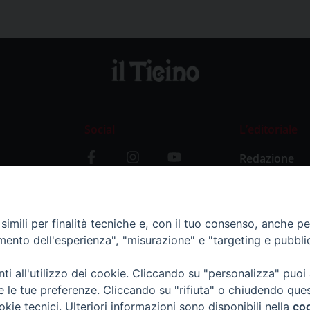
Social
L’editoriale
Redazione
i
Storia
y
imili per finalità tecniche e, con il tuo consenso, anche per 
amento dell'esperienza", "misurazione" e "targeting e pubbli
i all'utilizzo dei cookie. Cliccando su "personalizza" puoi
re le tue preferenze. Cliccando su "rifiuta" o chiudendo que
okie tecnici. Ulteriori informazioni sono disponibili nella
coo