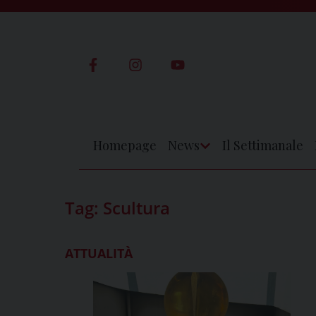
Skip
to
content
Homepage
News
Il Settimanale
Apri
Menu
Tag:
Scultura
ATTUALITÀ