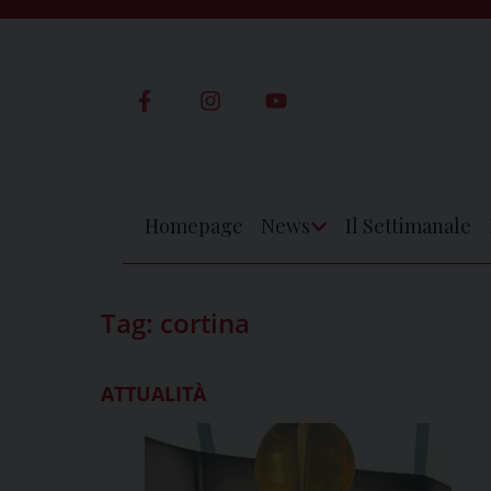
Skip
to
content
Homepage
News
Il Settimanale
Apri
Menu
Tag:
cortina
ATTUALITÀ