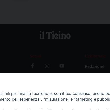
Social
L’editoriale
Redazione
i
Storia
y
imili per finalità tecniche e, con il tuo consenso, anche per 
amento dell'esperienza", "misurazione" e "targeting e pubbli