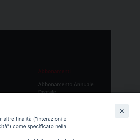
Abbonamenti
Abbonamento Annuale
Digitale
Abbonamento Annuale
Cartaceo
altre finalità ("interazioni e
Abbonamento Singola
cità") come specificato nella
Copia Digitale