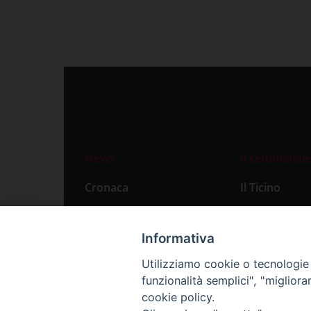
News
Il settimanale
Cronaca
Il Ticino
Attualità
Abbonament
Primo Piano
Privacy Polic
Informativa
Territorio
Utilizziamo cookie o tecnologie s
funzionalità semplici", "miglior
Città
cookie policy.
Politica