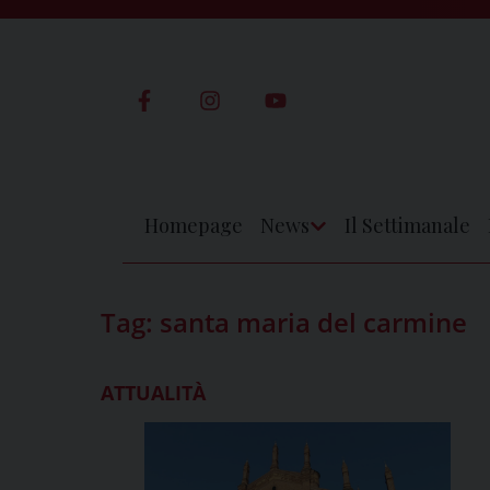
Skip
to
content
Homepage
News
Il Settimanale
Apri
Menu
Tag:
santa maria del carmine
ATTUALITÀ