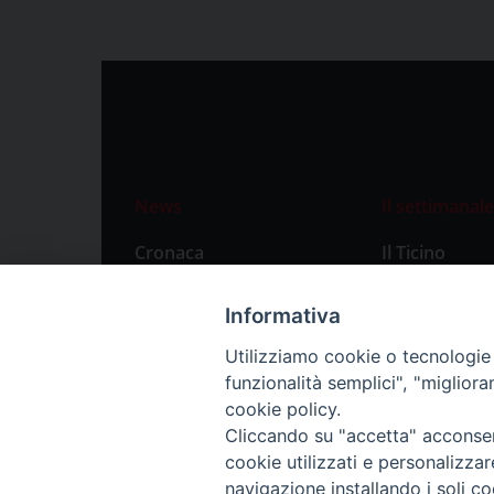
News
Il settimanale
Cronaca
Il Ticino
Attualità
Abbonament
Informativa
Primo Piano
Privacy Polic
Utilizziamo cookie o tecnologie s
Territorio
funzionalità semplici", "miglior
Città
cookie policy.
Cliccando su "accetta" acconsent
Politica
cookie utilizzati e personalizza
Sport
navigazione installando i soli co