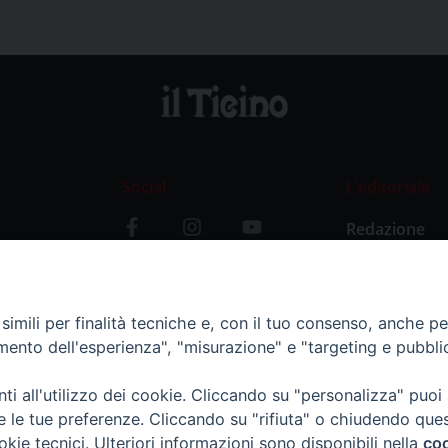
Social
L’editoriale
Redazione
i
Storia
y
imili per finalità tecniche e, con il tuo consenso, anche per 
amento dell'esperienza", "misurazione" e "targeting e pubbli
i all'utilizzo dei cookie. Cliccando su "personalizza" puoi
re le tue preferenze. Cliccando su "rifiuta" o chiudendo que
okie tecnici. Ulteriori informazioni sono disponibili nella
coo