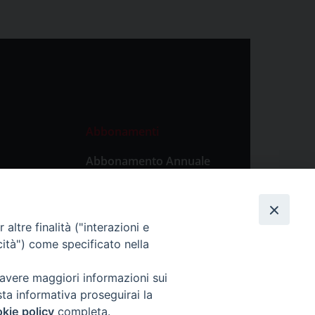
Abbonamenti
Abbonamento Annuale
Digitale
Abbonamento Annuale
Cartaceo
altre finalità ("interazioni e
Abbonamento Singola
cità") come specificato nella
Copia Digitale
 avere maggiori informazioni sui
sta informativa proseguirai la
kie policy
completa.