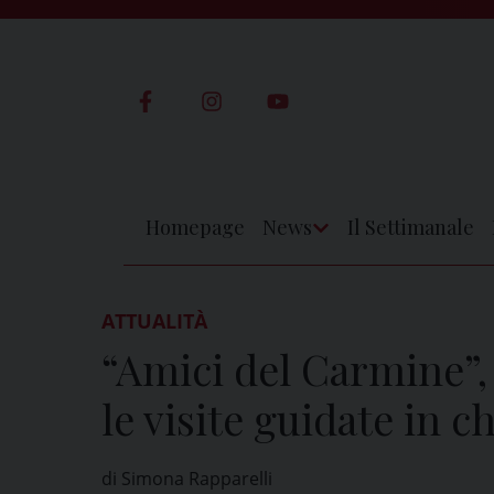
Skip
to
content
Homepage
News
Il Settimanale
Apri
Menu
ATTUALITÀ
“Amici del Carmine”, 
le visite guidate in c
di Simona Rapparelli