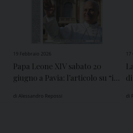
19 Febbraio 2026
17
Papa Leone XIV sabato 20
La
giugno a Pavia: l’articolo su “il
di
Ticino” di venerdì 20 febbraio
A
di Alessandro Repossi
di 