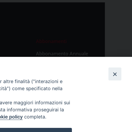
Abbonamenti
Abbonamento Annuale
Digitale
Abbonamento Annuale
Cartaceo
altre finalità ("interazioni e
Abbonamento Singola
cità") come specificato nella
Copia Digitale
 avere maggiori informazioni sui
sta informativa proseguirai la
kie policy
completa.