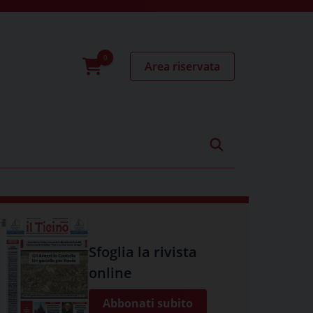
Area riservata
0
prodotti
Sfoglia la rivista
online
Abbonati subito