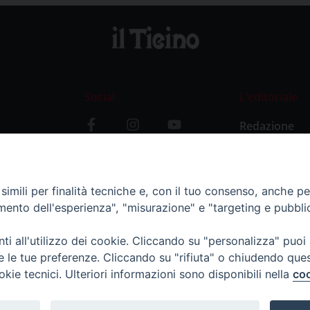
Social
L’editoriale
Redazione
i
Storia
y
imili per finalità tecniche e, con il tuo consenso, anche per 
amento dell'esperienza", "misurazione" e "targeting e pubbli
i all'utilizzo dei cookie. Cliccando su "personalizza" puoi
re le tue preferenze. Cliccando su "rifiuta" o chiudendo que
okie tecnici. Ulteriori informazioni sono disponibili nella
coo