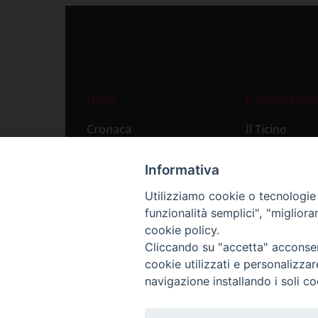
News
Il settimanale
Cronaca
Il Ticino
Attualità
Abbonament
Informativa
Primo Piano
Privacy Polic
Utilizziamo cookie o tecnologie s
Territorio
funzionalità semplici", "miglior
Città
cookie policy.
Cliccando su "accetta" acconsent
Politica
cookie utilizzati e personalizza
Sport
navigazione installando i soli co