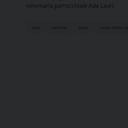
volontaria parrocchiale Ada Lauri.
arte
carmine
pavia
santa maria d