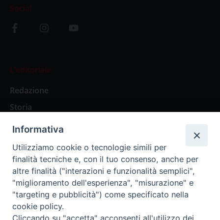
Social
L’editoriale
Redazione
Storia
Informativa
Abbonamenti
Utilizziamo cookie o tecnologie simili per
finalità tecniche e, con il tuo consenso, anche per
Abbonamento Annuale Digitale
altre finalità ("interazioni e funzionalità semplici",
"miglioramento dell'esperienza", "misurazione" e
Abbonamento Annuale Cartaceo
"targeting e pubblicità") come specificato nella
Abbonamento Singola Copia Digitale
cookie policy.
Cliccando su "accetta" acconsenti all'utilizzo dei