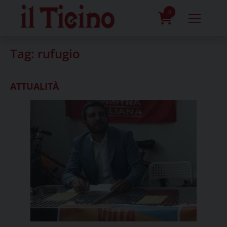
Skip
to
0
content
prodotti
Tag:
rufugio
ATTUALITÀ