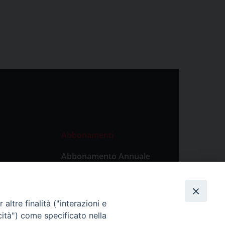
Abbonamenti
Abbonamento Annuale
Digitale
Abbonamento Annuale
Cartaceo
altre finalità ("interazioni e
Abbonamento Singola
cità") come specificato nella