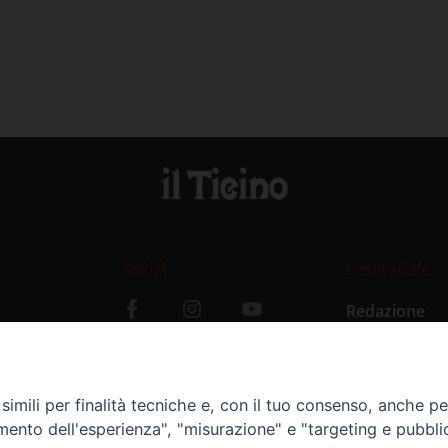
Social
L’editoriale
Redazione
i
Storia
y
imili per finalità tecniche e, con il tuo consenso, anche per 
amento dell'esperienza", "misurazione" e "targeting e pubbli