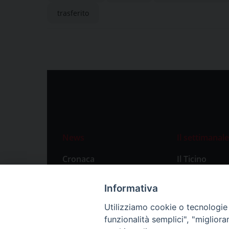
trasferito
News
Il settimanale
Cronaca
Il Ticino
Attualità
Abbonament
Informativa
Primo Piano
Privacy Polic
Utilizziamo cookie o tecnologie s
Territorio
funzionalità semplici", "miglior
Città