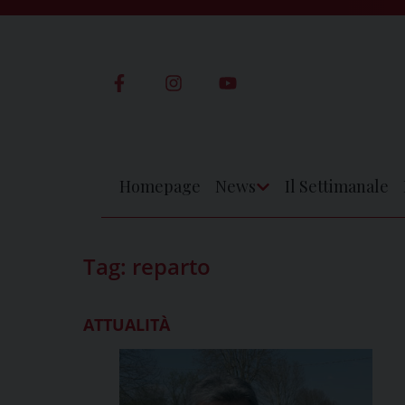
Skip
to
content
Homepage
News
Il Settimanale
Apri
Menu
Tag:
reparto
ATTUALITÀ