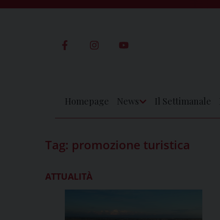
Skip
to
content
Homepage
News
Il Settimanale
Apri
Menu
Tag:
promozione turistica
ATTUALITÀ