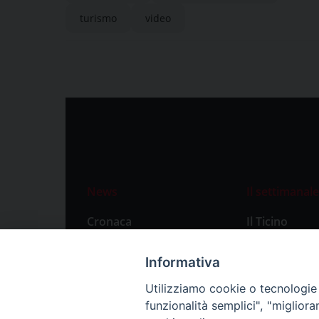
turismo
video
News
Il settimanale
Cronaca
Il Ticino
Attualità
Abbonament
Informativa
Primo Piano
Privacy Polic
Utilizziamo cookie o tecnologie s
Territorio
funzionalità semplici", "miglior
Città