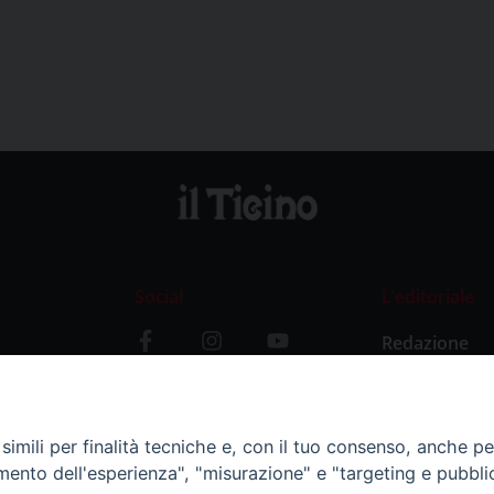
Social
L’editoriale
Redazione
i
Storia
y
imili per finalità tecniche e, con il tuo consenso, anche per 
amento dell'esperienza", "misurazione" e "targeting e pubbli