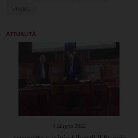
sfregiata
ATTUALITÀ
8 Giugno 2022
Assegnato a Iginio Liberali il Premio