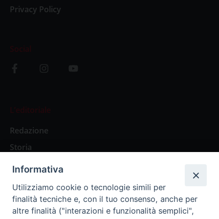
Privacy Policy
Social
L’editoriale
Redazione
Storia
Informativa
Abbonamenti
Utilizziamo cookie o tecnologie simili per
finalità tecniche e, con il tuo consenso, anche per
Abbonamento Annuale Digitale
altre finalità ("interazioni e funzionalità semplici",