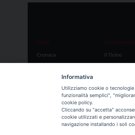
News
Il settimanale
Cronaca
Il Ticino
Attualità
Abbonament
Primo Piano
Privacy Polic
Informativa
Territorio
Utilizziamo cookie o tecnologie s
funzionalità semplici", "miglior
Città
cookie policy.
Politica
Cliccando su "accetta" acconsent
Sport
cookie utilizzati e personalizza
navigazione installando i soli co