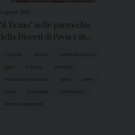
2 Agosto 2025
“il Ticino” nelle parrocchie
della Diocesi di Pavia e in
edicola
1 agosto
diocesi
editoriale repossi
gaza
Il Ticino
intervista
nuovo anno pastorale
pace
pane
pavia
pizzaballa
settimanale
vescovo sanguineti