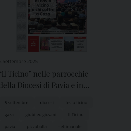
6 Settembre 2025
“il Ticino” nelle parrocchie
della Diocesi di Pavia e in
edicola
5 settembre
diocesi
festa ticino
gaza
giubileo giovani
Il Ticino
pavia
pizzaballa
settimanale