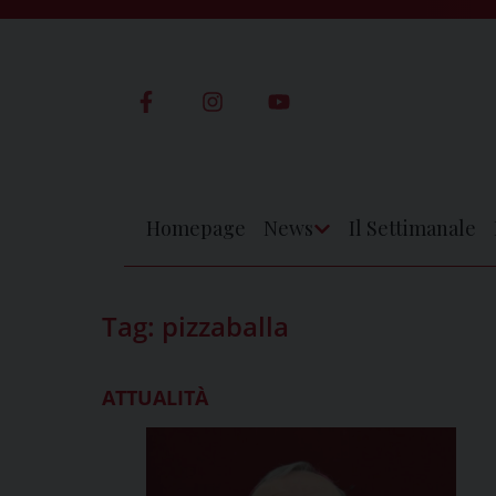
Skip
to
content
Homepage
News
Il Settimanale
Apri
Menu
Tag:
pizzaballa
ATTUALITÀ