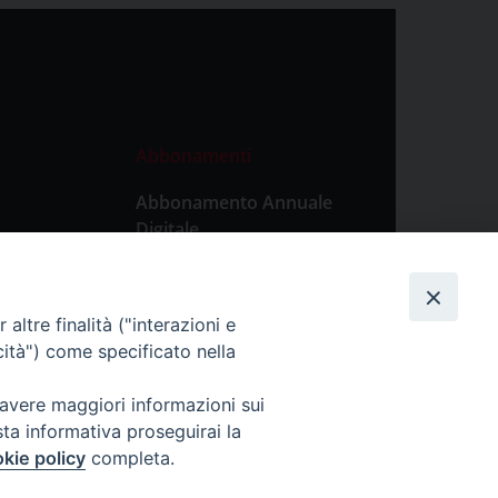
Abbonamenti
Abbonamento Annuale
Digitale
Abbonamento Annuale
Cartaceo
altre finalità ("interazioni e
Abbonamento Singola
cità") come specificato nella
Copia Digitale
 avere maggiori informazioni sui
sta informativa proseguirai la
kie policy
completa.