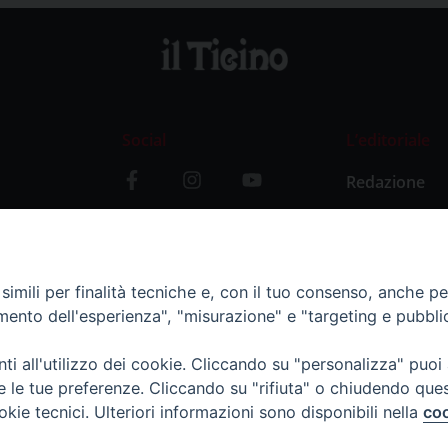
Social
L’editoriale
Redazione
i
Storia
y
imili per finalità tecniche e, con il tuo consenso, anche per 
amento dell'esperienza", "misurazione" e "targeting e pubbli
i all'utilizzo dei cookie. Cliccando su "personalizza" puoi
re le tue preferenze. Cliccando su "rifiuta" o chiudendo que
okie tecnici. Ulteriori informazioni sono disponibili nella
coo