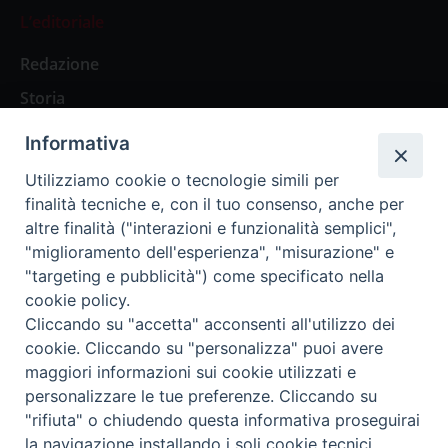
L’editoriale
Redazione
Storia
Informativa
Abbonamenti
Utilizziamo cookie o tecnologie simili per
finalità tecniche e, con il tuo consenso, anche per
Abbonamento Annuale Digitale
altre finalità ("interazioni e funzionalità semplici",
"miglioramento dell'esperienza", "misurazione" e
Abbonamento Annuale Cartaceo
"targeting e pubblicità") come specificato nella
Abbonamento Singola Copia Digitale
cookie policy.
Cliccando su "accetta" acconsenti all'utilizzo dei
cookie. Cliccando su "personalizza" puoi avere
maggiori informazioni sui cookie utilizzati e
personalizzare le tue preferenze. Cliccando su
Redazione: Pavia, Piazza Duomo 11 - tel. 0382.24736 -
"rifiuta" o chiudendo questa informativa proseguirai
amministrazione@ilticino.it - repossi@ilticino.it - P.
la navigazione installando i soli cookie tecnici.