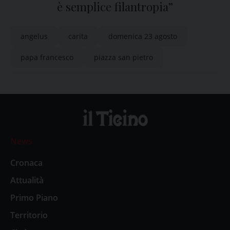
è semplice filantropia”
angelus
carita
domenica 23 agosto
papa francesco
piazza san pietro
News
Cronaca
Attualità
Primo Piano
Territorio