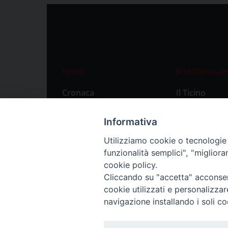
News
Il settimanale
Cronaca
Il Ticino
Attualità
Abbonament
Informativa
Primo Piano
Privacy Polic
Utilizziamo cookie o tecnologie s
Territorio
funzionalità semplici", "miglior
Città
cookie policy.
Cliccando su "accetta" acconsent
Politica
cookie utilizzati e personalizza
Sport
navigazione installando i soli co