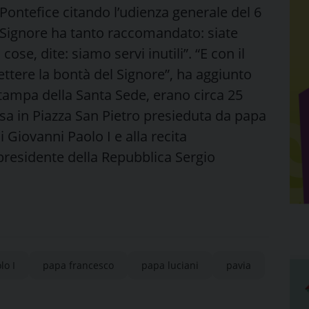
l Pontefice citando l’udienza generale del 6
l Signore ha tanto raccomandato: siate
ose, dite: siamo servi inutili”. “E con il
ettere la bontà del Signore”, ha aggiunto
stampa della Santa Sede, erano circa 25
ssa in Piazza San Pietro presieduta da papa
i Giovanni Paolo I e alla recita
l presidente della Repubblica Sergio
lo I
papa francesco
papa luciani
pavia