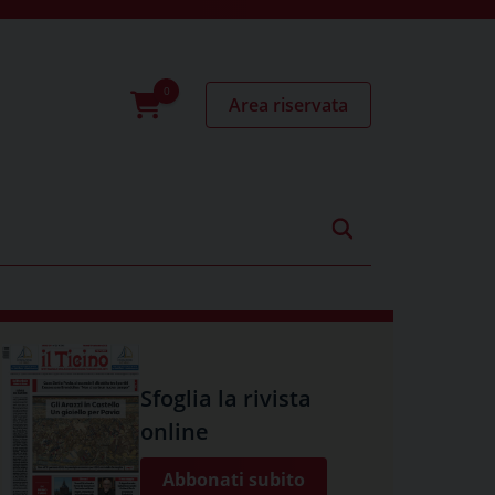
Area riservata
0
prodotti
Sfoglia la rivista
online
Abbonati subito