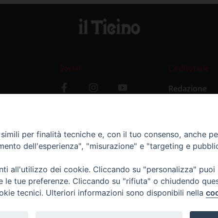
Social
L’editoriale
Redazione
i
Storia
y
imili per finalità tecniche e, con il tuo consenso, anche per 
amento dell'esperienza", "misurazione" e "targeting e pubbli
i all'utilizzo dei cookie. Cliccando su "personalizza" puoi
re le tue preferenze. Cliccando su "rifiuta" o chiudendo que
okie tecnici. Ulteriori informazioni sono disponibili nella
coo