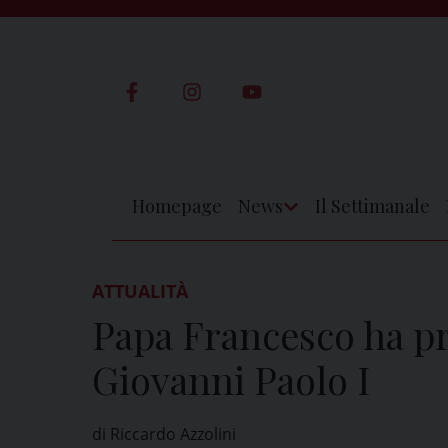
Skip
to
content
Homepage
News
Il Settimanale
Apri
Menu
ATTUALITÀ
Papa Francesco ha p
Giovanni Paolo I
di Riccardo Azzolini