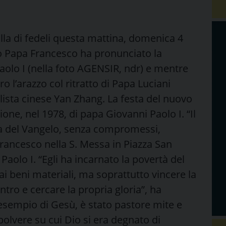
lla di fedeli questa mattina, domenica 4
o Papa Francesco ha pronunciato la
aolo I (nella foto AGENSIR, ndr) e mentre
ro l’arazzo col ritratto di Papa Luciani
ealista cinese Yan Zhang. La festa del nuovo
ione, nel 1978, di papa Giovanni Paolo I. “Il
ia del Vangelo, senza compromessi,
Francesco nella S. Messa in Piazza San
 Paolo I. “Egli ha incarnato la povertà del
ai beni materiali, ma soprattutto vincere la
ntro e cercare la propria gloria”, ha
’esempio di Gesù, è stato pastore mite e
olvere su cui Dio si era degnato di