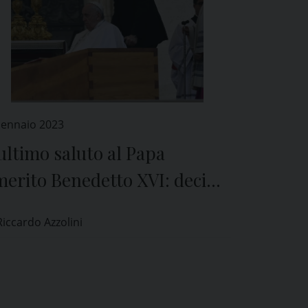
Gennaio 2023
ultimo saluto al Papa
merito Benedetto XVI: decine
 migliaia di fedeli in piazza
Riccardo Azzolini
n Pietro