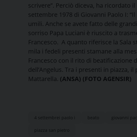
scrivere”. Perciò diceva, ha ricordato i
settembre 1978 di Giovanni Paolo I: “I
umili. Anche se avete fatto delle grandi c
sorriso Papa Luciani è riuscito a trasm
Francesco. A quanto riferisce la Sala 
mila i fedeli presenti stamane alla me
Francesco con il rito di beatificazione d
dell’Angelus. Tra i presenti in piazza, i
Mattarella.
(ANSA) (FOTO AGENSIR)
4 settembrei paolo i
beato
giovanni pao
piazza san pietro