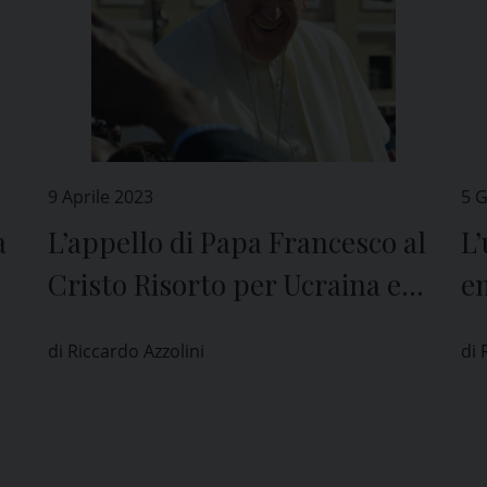
9 Aprile 2023
5 
a
L’appello di Papa Francesco al
L’
Cristo Risorto per Ucraina e
e
Russia nel messaggio per la S.
di
di Riccardo Azzolini
di 
Pasqua
Sa