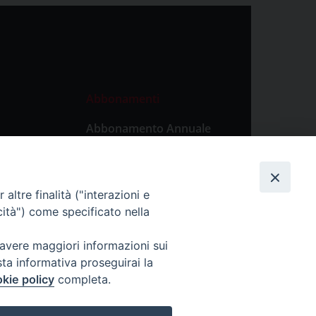
Abbonamenti
Abbonamento Annuale
Digitale
Abbonamento Annuale
Cartaceo
altre finalità ("interazioni e
Abbonamento Singola
cità") come specificato nella
Copia Digitale
 avere maggiori informazioni sui
sta informativa proseguirai la
kie policy
completa.