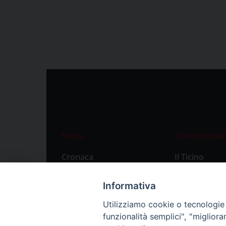
News
Il settimanale
Cronaca
Il Ticino
Attualità
Abbonament
Informativa
Primo Piano
Privacy Polic
Utilizziamo cookie o tecnologie s
Territorio
funzionalità semplici", "miglior
Città