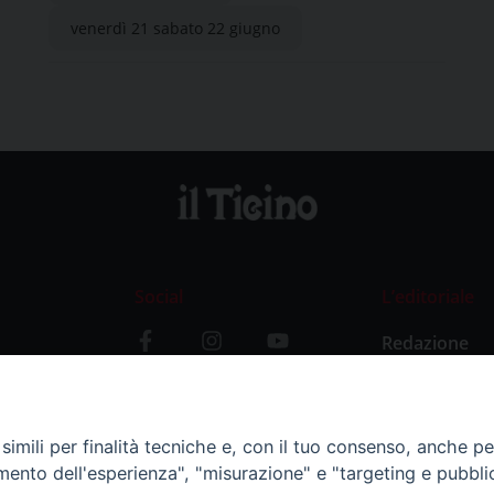
venerdì 21 sabato 22 giugno
Social
L’editoriale
Redazione
i
Storia
y
imili per finalità tecniche e, con il tuo consenso, anche per 
amento dell'esperienza", "misurazione" e "targeting e pubbli