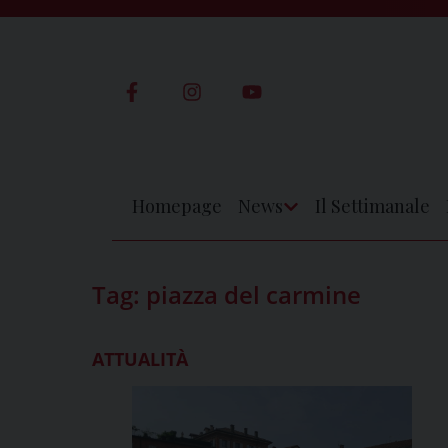
Skip
to
content
Homepage
News
Il Settimanale
Apri
Menu
Tag:
piazza del carmine
ATTUALITÀ