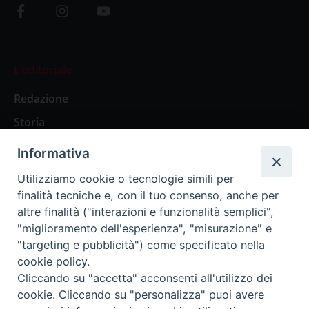
L’editoriale
Redazione
Storia
Informativa
Abbonamenti
Utilizziamo cookie o tecnologie simili per
finalità tecniche e, con il tuo consenso, anche per
Abbonamento Annuale Digitale
altre finalità ("interazioni e funzionalità semplici",
"miglioramento dell'esperienza", "misurazione" e
Abbonamento Annuale Cartaceo
"targeting e pubblicità") come specificato nella
Abbonamento Singola Copia Digitale
cookie policy.
Cliccando su "accetta" acconsenti all'utilizzo dei
cookie. Cliccando su "personalizza" puoi avere