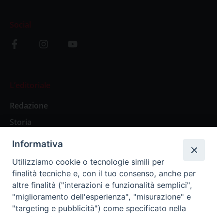
Social
L’editoriale
Redazione
Storia
Informativa
Abbonamenti
Utilizziamo cookie o tecnologie simili per
finalità tecniche e, con il tuo consenso, anche per
Abbonamento Annuale Digitale
altre finalità ("interazioni e funzionalità semplici",
"miglioramento dell'esperienza", "misurazione" e
Abbonamento Annuale Cartaceo
"targeting e pubblicità") come specificato nella
Abbonamento Singola Copia Digitale