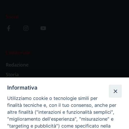
Social
L’editoriale
Redazione
Storia
Informativa
Abbonamenti
Utilizziamo cookie o tecnologie simili per
finalità tecniche e, con il tuo consenso, anche per
Abbonamento Annuale Digitale
altre finalità ("interazioni e funzionalità semplici",
"miglioramento dell'esperienza", "misurazione" e
Abbonamento Annuale Cartaceo
"targeting e pubblicità") come specificato nella