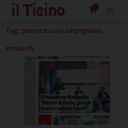
Skip
to
0
content
prodotti
Tag:
parroco cura carpignano
ATTUALITÀ