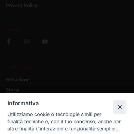
Privacy Policy
Social
L’editoriale
Redazione
Storia
Informativa
Abbonamenti
Utilizziamo cookie o tecnologie simili per
finalità tecniche e, con il tuo consenso, anche per
Abbonamento Annuale Digitale
altre finalità ("interazioni e funzionalità semplici",