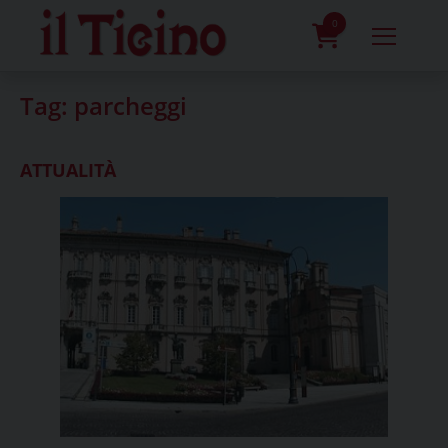
Skip
to
0
content
prodotti
Tag:
parcheggi
ATTUALITÀ