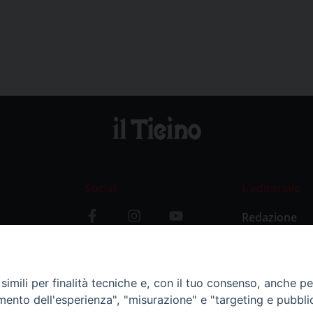
Social
L’editoriale
Redazione
i
Storia
y
imili per finalità tecniche e, con il tuo consenso, anche per 
amento dell'esperienza", "misurazione" e "targeting e pubbli