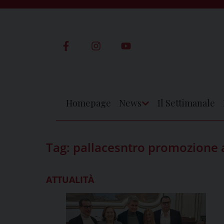
Skip
to
content
Homepage
News
Il Settimanale
Apri
Menu
Tag:
pallacesntro promozione 
ATTUALITÀ