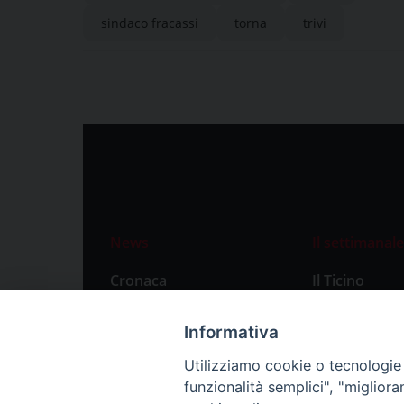
sindaco fracassi
torna
trivi
News
Il settimanale
Cronaca
Il Ticino
Attualità
Abbonament
Informativa
Primo Piano
Privacy Polic
Utilizziamo cookie o tecnologie s
Territorio
funzionalità semplici", "miglior
Città