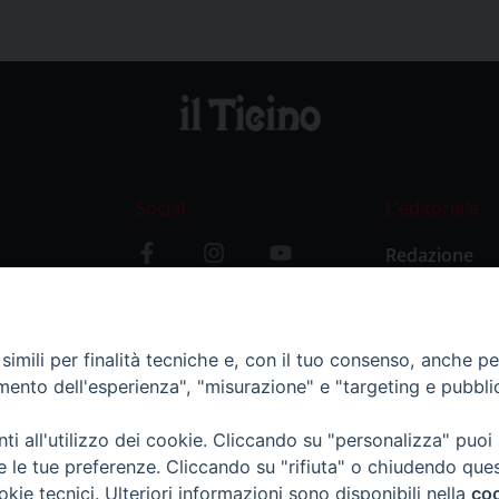
Social
L’editoriale
Redazione
i
Storia
y
imili per finalità tecniche e, con il tuo consenso, anche per 
amento dell'esperienza", "misurazione" e "targeting e pubbli
i all'utilizzo dei cookie. Cliccando su "personalizza" puoi
re le tue preferenze. Cliccando su "rifiuta" o chiudendo que
okie tecnici. Ulteriori informazioni sono disponibili nella
coo