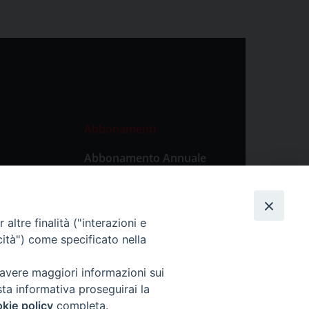
Abbonamenti
Abbonamento Annuale
Digitale
Abbonamento Annuale
Cartaceo
altre finalità ("interazioni e
Abbonamento Singola
cità") come specificato nella
Copia Digitale
 avere maggiori informazioni sui
sta informativa proseguirai la
kie policy
completa.