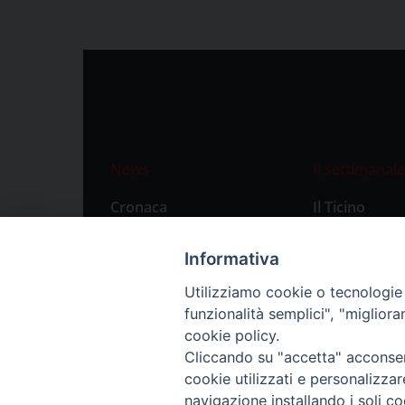
News
Il settimanale
Cronaca
Il Ticino
Attualità
Abbonament
Informativa
Primo Piano
Privacy Polic
Utilizziamo cookie o tecnologie s
Territorio
funzionalità semplici", "miglior
Città
cookie policy.
Cliccando su "accetta" acconsent
Politica
cookie utilizzati e personalizza
Sport
navigazione installando i soli co