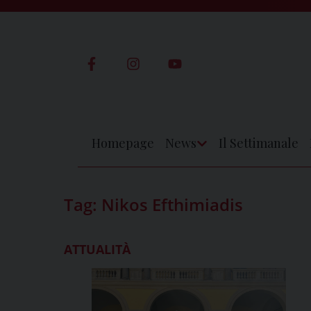
Skip
to
content
Homepage
News
Il Settimanale
Apri
Menu
Tag:
Nikos Efthimiadis
ATTUALITÀ