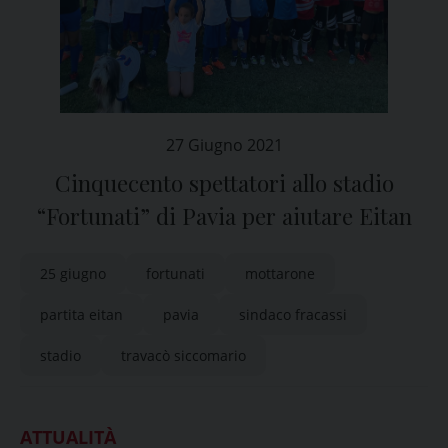
27 Giugno 2021
Cinquecento spettatori allo stadio
“Fortunati” di Pavia per aiutare Eitan
25 giugno
fortunati
mottarone
partita eitan
pavia
sindaco fracassi
stadio
travacò siccomario
ATTUALITÀ