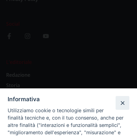
Social
L’editoriale
Redazione
Storia
Informativa
Abbonamenti
Utilizziamo cookie o tecnologie simili per
finalità tecniche e, con il tuo consenso, anche per
Abbonamento Annuale Digitale
altre finalità ("interazioni e funzionalità semplici",
"miglioramento dell'esperienza", "misurazione" e
Abbonamento Annuale Cartaceo