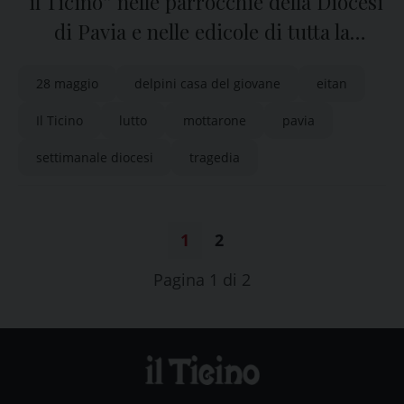
“il Ticino” nelle parrocchie della Diocesi
di Pavia e nelle edicole di tutta la
provincia
28 maggio
delpini casa del giovane
eitan
Il Ticino
lutto
mottarone
pavia
settimanale diocesi
tragedia
1
2
Pagina 1 di 2