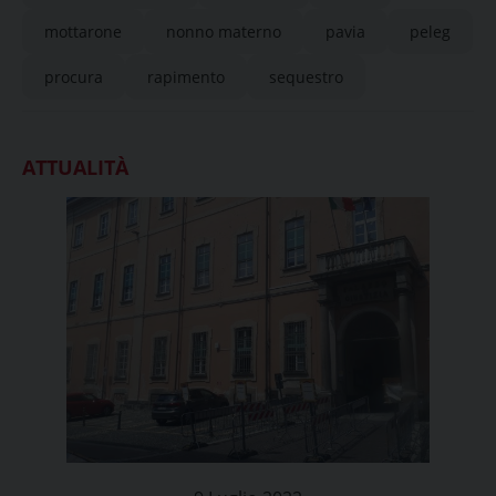
mottarone
nonno materno
pavia
peleg
procura
rapimento
sequestro
ATTUALITÀ