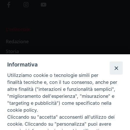
L’editoriale
Redazione
Storia
Informativa
Abbonamenti
Utilizziamo cookie o tecnologie simili per
finalità tecniche e, con il tuo consenso, anche per
Abbonamento Annuale Digitale
altre finalità ("interazioni e funzionalità semplici",
"miglioramento dell'esperienza", "misurazione" e
Abbonamento Annuale Cartaceo
"targeting e pubblicità") come specificato nella
Abbonamento Singola Copia Digitale
cookie policy.
Cliccando su "accetta" acconsenti all'utilizzo dei
cookie. Cliccando su "personalizza" puoi avere