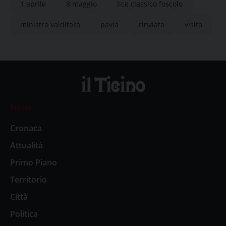
1 aprile
8 maggio
lice classico foscolo
ministro valditara
pavia
rinviata
visita
News
Cronaca
Attualità
Primo Piano
Territorio
Città
Politica