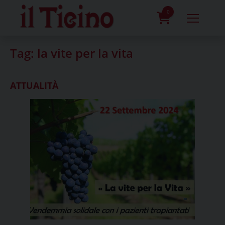
Skip
to
0
content
prodotti
Tag:
la vite per la vita
ATTUALITÀ