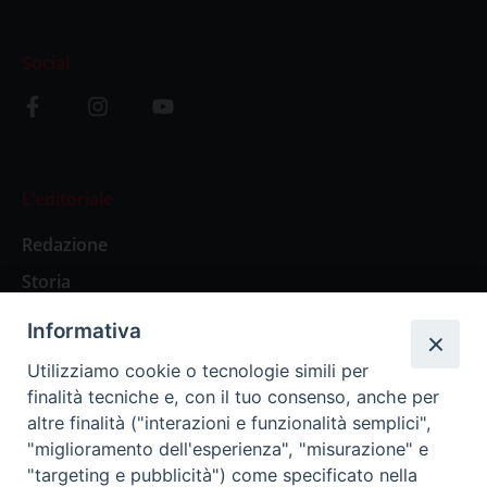
Social
L’editoriale
Redazione
Storia
Informativa
Abbonamenti
Utilizziamo cookie o tecnologie simili per
finalità tecniche e, con il tuo consenso, anche per
Abbonamento Annuale Digitale
altre finalità ("interazioni e funzionalità semplici",
"miglioramento dell'esperienza", "misurazione" e
Abbonamento Annuale Cartaceo
"targeting e pubblicità") come specificato nella