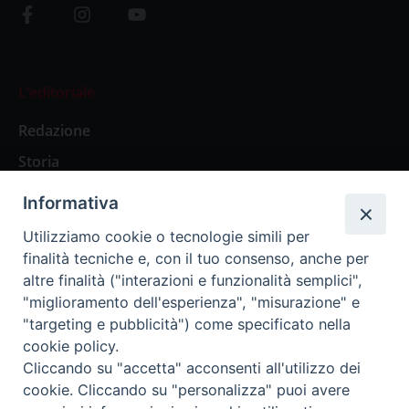
L’editoriale
Redazione
Storia
Informativa
Abbonamenti
Utilizziamo cookie o tecnologie simili per
finalità tecniche e, con il tuo consenso, anche per
Abbonamento Annuale Digitale
altre finalità ("interazioni e funzionalità semplici",
"miglioramento dell'esperienza", "misurazione" e
Abbonamento Annuale Cartaceo
"targeting e pubblicità") come specificato nella
Abbonamento Singola Copia Digitale
cookie policy.
Cliccando su "accetta" acconsenti all'utilizzo dei
cookie. Cliccando su "personalizza" puoi avere