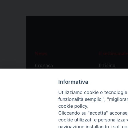
News
Il settimanale
Cronaca
Il Ticino
Attualità
Abbonament
Informativa
Primo Piano
Privacy Polic
Utilizziamo cookie o tecnologie s
Territorio
funzionalità semplici", "miglior
Città
cookie policy.
Cliccando su "accetta" acconsent
Politica
cookie utilizzati e personalizza
Sport
navigazione installando i soli co