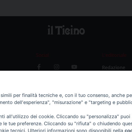
Social
L’editoriale
Redazione
i
Storia
y
imili per finalità tecniche e, con il tuo consenso, anche per 
amento dell'esperienza", "misurazione" e "targeting e pubbli
i all'utilizzo dei cookie. Cliccando su "personalizza" puoi
re le tue preferenze. Cliccando su "rifiuta" o chiudendo que
okie tecnici. Ulteriori informazioni sono disponibili nella
coo