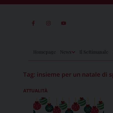
Skip
to
content
Homepage
News
Il Settimanale
Apri
Menu
Tag:
insieme per un natale di 
ATTUALITÀ