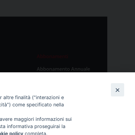
Abbonamenti
Abbonamento Annuale
Digitale
Abbonamento Annuale
Cartaceo
altre finalità ("interazioni e
Abbonamento Singola
cità") come specificato nella
Copia Digitale
 avere maggiori informazioni sui
sta informativa proseguirai la
kie policy
completa.