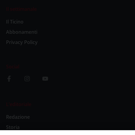
Il settimanale
Il Ticino
Abbonamenti
Privacy Policy
Social
L’editoriale
Redazione
Storia