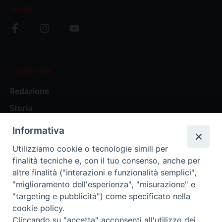
Social
L’editoriale
Redazione
Storia
Informativa
Abbonamenti
Utilizziamo cookie o tecnologie simili per
finalità tecniche e, con il tuo consenso, anche per
Abbonamento Annuale Digitale
altre finalità ("interazioni e funzionalità semplici",
"miglioramento dell'esperienza", "misurazione" e
Abbonamento Annuale Cartaceo
"targeting e pubblicità") come specificato nella
Abbonamento Singola Copia Digitale
cookie policy.
Cliccando su "accetta" acconsenti all'utilizzo dei