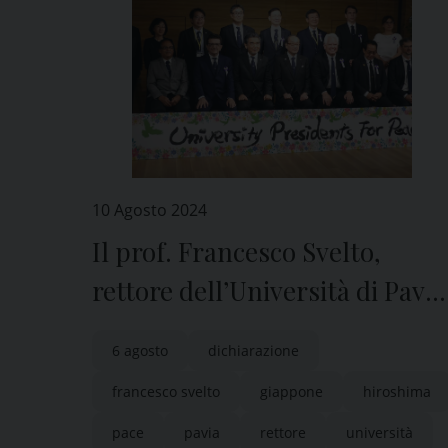
10 Agosto 2024
Il prof. Francesco Svelto,
rettore dell’Università di Pavia
a Hiroshima firma la
6 agosto
dichiarazione
Dichiarazione internazionale
francesco svelto
giappone
hiroshima
per la pace
pace
pavia
rettore
università