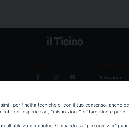
Social
L’editoriale
Redazione
i
Storia
y
imili per finalità tecniche e, con il tuo consenso, anche per 
amento dell'esperienza", "misurazione" e "targeting e pubbli
i all'utilizzo dei cookie. Cliccando su "personalizza" puoi