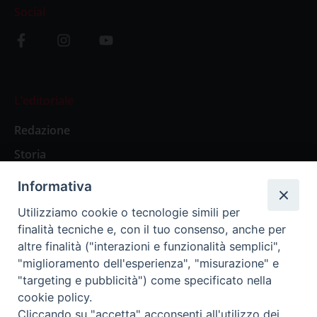
Social
L’editoriale
Redazione
Storia
Informativa
Abbonamenti
Utilizziamo cookie o tecnologie simili per
finalità tecniche e, con il tuo consenso, anche per
Abbonamento Annuale Digitale
altre finalità ("interazioni e funzionalità semplici",
"miglioramento dell'esperienza", "misurazione" e
Abbonamento Annuale Cartaceo
"targeting e pubblicità") come specificato nella
Abbonamento Singola Copia Digitale
cookie policy.
Cliccando su "accetta" acconsenti all'utilizzo dei