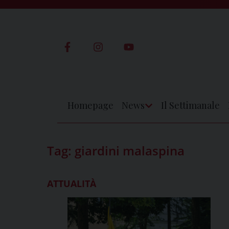
Skip
to
content
Homepage
News
Il Settimanale
Apri
Menu
Tag:
giardini malaspina
ATTUALITÀ