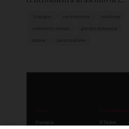
cittadini per preparare il
10 giugno
centrosinistra
coalizione
programma delle elezioni
conferenza stampa
giardini malaspina
comunali 2024
pabvia
partecipazione
News
Il settimanale
Cronaca
Il Ticino