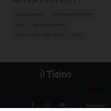
anniversario della Liberazione
annalisa alessio
anniversario liberazione
anpi
giardini malaspina
opera scultore sergio alberti
pavia
Social
L’editoriale
Redazione