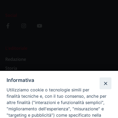
Social
L’editoriale
Redazione
Storia
Informativa
Abbonamenti
Utilizziamo cookie o tecnologie simili per
finalità tecniche e, con il tuo consenso, anche per
Abbonamento Annuale Digitale
altre finalità ("interazioni e funzionalità semplici",
"miglioramento dell'esperienza", "misurazione" e
Abbonamento Annuale Cartaceo
"targeting e pubblicità") come specificato nella