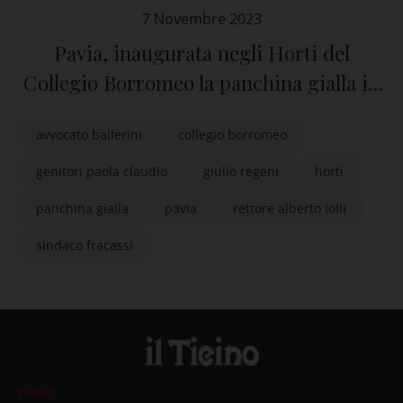
7 Novembre 2023
Pavia, inaugurata negli Horti del
Collegio Borromeo la panchina gialla in
memoria di Giulio Regeni
avvocato ballerini
collegio borromeo
genitori paola claudio
giulio regeni
horti
panchina gialla
pavia
rettore alberto lolli
sindaco fracassi
News