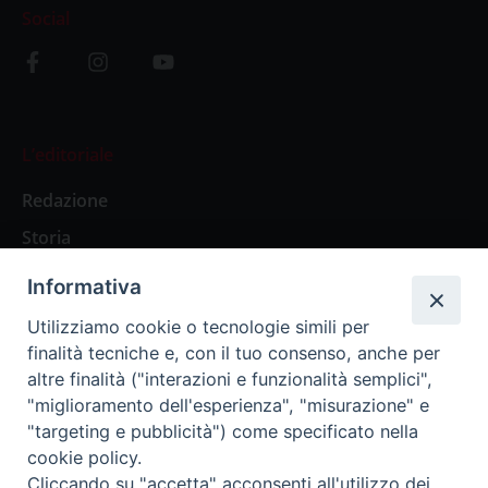
Social
L’editoriale
Redazione
Storia
Informativa
Abbonamenti
Utilizziamo cookie o tecnologie simili per
finalità tecniche e, con il tuo consenso, anche per
Abbonamento Annuale Digitale
altre finalità ("interazioni e funzionalità semplici",
"miglioramento dell'esperienza", "misurazione" e
Abbonamento Annuale Cartaceo
"targeting e pubblicità") come specificato nella
Abbonamento Singola Copia Digitale
cookie policy.
Cliccando su "accetta" acconsenti all'utilizzo dei