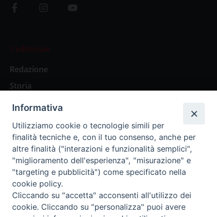
L’editoriale
Redazione
Storia
Informativa
Abbonamenti
Utilizziamo cookie o tecnologie simili per
finalità tecniche e, con il tuo consenso, anche per
Abbonamento Annuale Digitale
altre finalità ("interazioni e funzionalità semplici",
"miglioramento dell'esperienza", "misurazione" e
Abbonamento Annuale Cartaceo
"targeting e pubblicità") come specificato nella
Abbonamento Singola Copia Digitale
cookie policy.
Cliccando su "accetta" acconsenti all'utilizzo dei
cookie. Cliccando su "personalizza" puoi avere