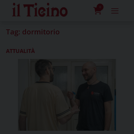
Skip
to
0
content
prodotti
Tag:
dormitorio
ATTUALITÀ