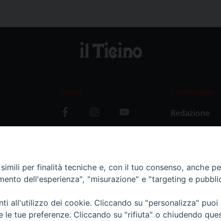
Social
L’editoriale
Redazione
i
Storia
y
imili per finalità tecniche e, con il tuo consenso, anche per 
amento dell'esperienza", "misurazione" e "targeting e pubbli
i all'utilizzo dei cookie. Cliccando su "personalizza" puoi
re le tue preferenze. Cliccando su "rifiuta" o chiudendo que