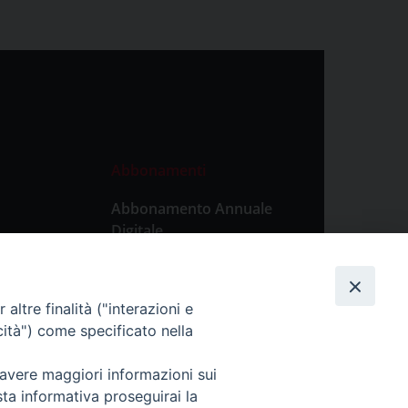
Abbonamenti
Abbonamento Annuale
Digitale
Abbonamento Annuale
Cartaceo
altre finalità ("interazioni e
Abbonamento Singola
cità") come specificato nella
Copia Digitale
 avere maggiori informazioni sui
sta informativa proseguirai la