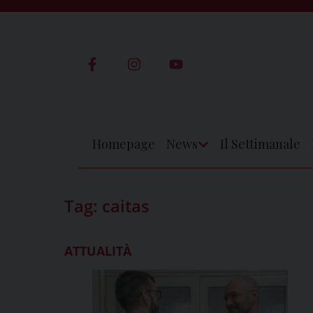
Skip
to
content
Homepage
News
Il Settimanale
Apri
Menu
Tag:
caitas
ATTUALITÀ