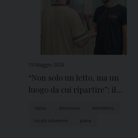
19 Maggio 2026
“Non solo un letto, ma un
luogo da cui ripartire”: il
dormitorio della Caritas
caitas
diocesana
dormitorio
diocesana di Pavia
nicolò salvemini
pavia