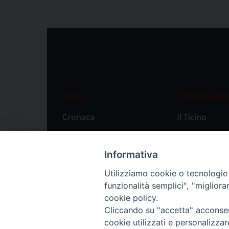
News
Il settimanale
Cronaca
Il Ticino
Attualità
Abbonament
Primo Piano
Privacy Polic
Informativa
Territorio
Utilizziamo cookie o tecnologie s
funzionalità semplici", "miglior
Città
cookie policy.
Politica
Cliccando su "accetta" acconsent
Sport
cookie utilizzati e personalizza