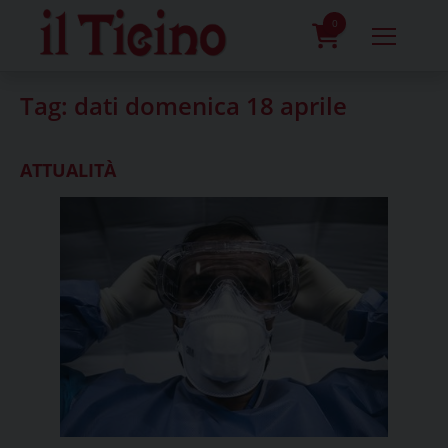
Skip
to
0
content
prodotti
Tag:
dati domenica 18 aprile
ATTUALITÀ