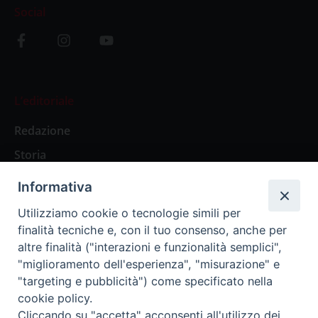
Social
L’editoriale
Redazione
Storia
Informativa
Abbonamenti
Utilizziamo cookie o tecnologie simili per
finalità tecniche e, con il tuo consenso, anche per
Abbonamento Annuale Digitale
altre finalità ("interazioni e funzionalità semplici",
"miglioramento dell'esperienza", "misurazione" e
Abbonamento Annuale Cartaceo
"targeting e pubblicità") come specificato nella
Abbonamento Singola Copia Digitale
cookie policy.
Cliccando su "accetta" acconsenti all'utilizzo dei