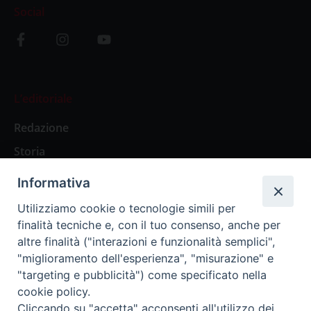
Social
L’editoriale
Redazione
Storia
Informativa
Abbonamenti
Utilizziamo cookie o tecnologie simili per
finalità tecniche e, con il tuo consenso, anche per
Abbonamento Annuale Digitale
altre finalità ("interazioni e funzionalità semplici",
"miglioramento dell'esperienza", "misurazione" e
Abbonamento Annuale Cartaceo
"targeting e pubblicità") come specificato nella
Abbonamento Singola Copia Digitale
cookie policy.
Cliccando su "accetta" acconsenti all'utilizzo dei