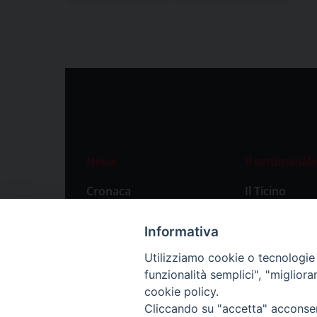
News
Il settimanale
Cronaca
Il Ticino
Attualità
Abbonament
Informativa
Primo Piano
Privacy Polic
Utilizziamo cookie o tecnologie s
Territorio
funzionalità semplici", "miglior
Città
cookie policy.
Cliccando su "accetta" acconsent
Politica