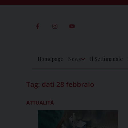
Skip
to
content
Homepage
News
Il Settimanale
Apri
Menu
Tag:
dati 28 febbraio
ATTUALITÀ