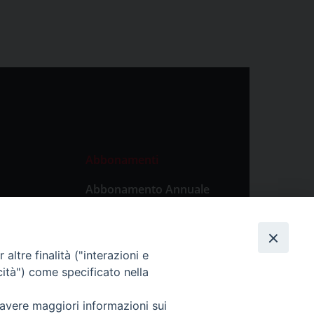
Abbonamenti
Abbonamento Annuale
Digitale
Abbonamento Annuale
Cartaceo
altre finalità ("interazioni e
Abbonamento Singola
cità") come specificato nella
Copia Digitale
 avere maggiori informazioni sui