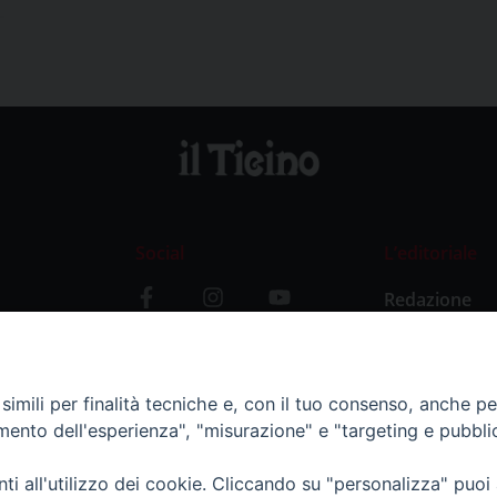
Social
L’editoriale
Redazione
i
Storia
y
imili per finalità tecniche e, con il tuo consenso, anche per 
amento dell'esperienza", "misurazione" e "targeting e pubbli
i all'utilizzo dei cookie. Cliccando su "personalizza" puoi