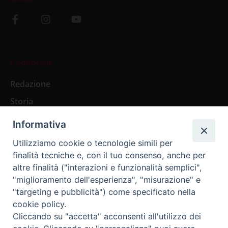
L’editoriale
Redazione
Storia
Informativa
Abbonamenti
Utilizziamo cookie o tecnologie simili per
finalità tecniche e, con il tuo consenso, anche per
Abbonamento Annuale Digitale
altre finalità ("interazioni e funzionalità semplici",
"miglioramento dell'esperienza", "misurazione" e
Abbonamento Annuale Cartaceo
"targeting e pubblicità") come specificato nella
Abbonamento Singola Copia Digitale
cookie policy.
Cliccando su "accetta" acconsenti all'utilizzo dei