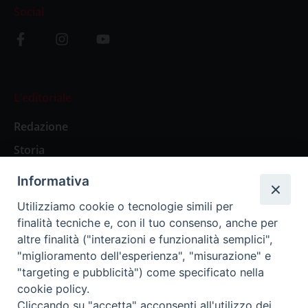
Social
L’editoriale
Redazione
Storia
Informativa
Abbonamenti
Utilizziamo cookie o tecnologie simili per
finalità tecniche e, con il tuo consenso, anche per
Abbonamento Annuale Digitale
altre finalità ("interazioni e funzionalità semplici",
"miglioramento dell'esperienza", "misurazione" e
Abbonamento Annuale Cartaceo
"targeting e pubblicità") come specificato nella
Abbonamento Singola Copia Digitale
cookie policy.
Cliccando su "accetta" acconsenti all'utilizzo dei