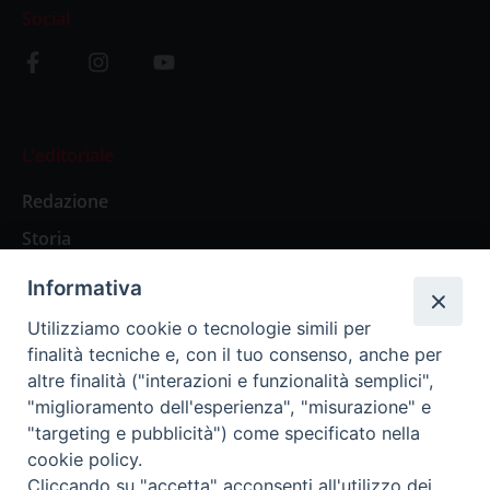
Social
L’editoriale
Redazione
Storia
Informativa
Abbonamenti
Utilizziamo cookie o tecnologie simili per
finalità tecniche e, con il tuo consenso, anche per
Abbonamento Annuale Digitale
altre finalità ("interazioni e funzionalità semplici",
"miglioramento dell'esperienza", "misurazione" e
Abbonamento Annuale Cartaceo
"targeting e pubblicità") come specificato nella
Abbonamento Singola Copia Digitale
cookie policy.
Cliccando su "accetta" acconsenti all'utilizzo dei