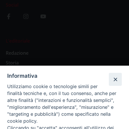
Social
L’editoriale
Redazione
Storia
Informativa
Abbonamenti
Utilizziamo cookie o tecnologie simili per
finalità tecniche e, con il tuo consenso, anche per
Abbonamento Annuale Digitale
altre finalità ("interazioni e funzionalità semplici",
"miglioramento dell'esperienza", "misurazione" e
Abbonamento Annuale Cartaceo
"targeting e pubblicità") come specificato nella
Abbonamento Singola Copia Digitale
cookie policy.
Cliccando su "accetta" acconsenti all'utilizzo dei