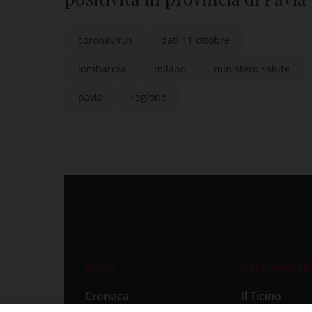
coronavirus
dati 11 ottobre
lombardia
milano
ministero salute
pavia
regione
News
Il settimanale
Cronaca
Il Ticino