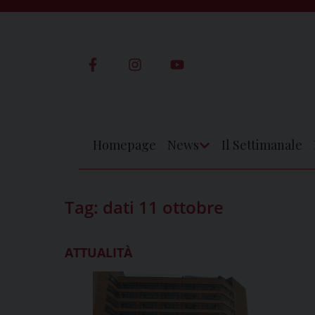
Skip
to
content
Homepage
News
Il Settimanale
Apri
Menu
Tag:
dati 11 ottobre
ATTUALITÀ